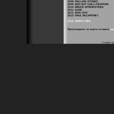
2008: ROLLING STONES
2009: RED HOT CHILLI PEPPERS
2010: BRUCE SPRINGSTEEN
2011: SADE
2012: BON JOVI
2013: PAUL MCCARTNEY
2014: SIMPLY RED
Пропозициите за шоуто ги имате
ов
© made b