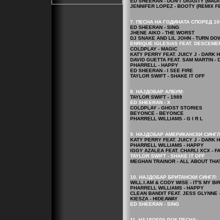
ED SHEERAN - DON'T DIGGITY (MAD
JENNIFER LOPEZ - BOOTY (REMIX FE
7. ПЕСНА НА ГОДИНАТА СПОРЕД 10
ED SHEERAN - SING
JHENE AIKO - THE WORST
DJ SNAKE AND LIL JOHN - TURN D
ENRIQUE IGLESIAS FEAT. DESCEME
COLDPLAY - MAGIC
KATY PERRY FEAT. JUICY J - DARK 
DAVID GUETTA FEAT. SAM MARTIN 
PHARRELL - HAPPY
ED SHEERAN - I SEE FIRE
TAYLOR SWIFT - SHAKE IT OFF
8. НАЈДОБАР АЛБУМ:
TAYLOR SWIFT - 1989
ED SHEERAN - X
COLDPLAY - GHOST STORIES
BEYONCE - BEYONCE
PHARRELL WILLIAMS - G I R L
9. НАЈДОБАР АМЕРИКАНСКИ СИНГЛ
KATY PERRY FEAT. JUICY J - DARK 
PHARRELL WILLIAMS - HAPPY
IGGY AZALEA FEAT. CHARLI XCX - F
TAYLOR SWIFT - SHAKE IT OFF
MEGHAN TRAINOR - ALL ABOUT THA
10. НАЈДОБАР БРИТАНСКИ СИНГЛ:
WILL.I.AM & CODY WISE - IT'S MY B
PHARRELL WILLIAMS - HAPPY
CLEAN BANDIT FEAT. JESS GLYNNE 
KIESZA - HIDEAWAY
ED SHEERAN - SING
11. НАЈДОБРА РОК ПЕСНА: