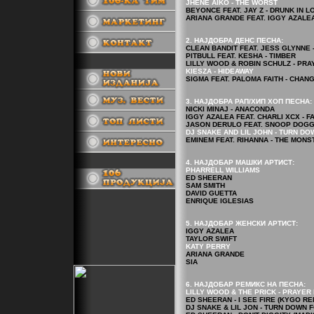
JHENE AIKO - THE WORST
BEYONCE FEAT. JAY Z - DRUNK IN L
ARIANA GRANDE FEAT. IGGY AZALE
2. НАЈДОБРА ДЕНС ПЕСНА:
CLEAN BANDIT FEAT. JESS GLYNNE 
PITBULL FEAT. KESHA - TIMBER
LILLY WOOD & ROBIN SCHULZ - PRAY
.
KIESZA - HIDEAWAY
SIGMA FEAT. PALOMA FAITH - CHAN
3. НАЈДОБРА РАП/ХИП ХОП ПЕСНА:
NICKI MINAJ - ANACONDA
IGGY AZALEA FEAT. CHARLI XCX - F
JASON DERULO FEAT. SNOOP DOGG
DJ SNAKE AND LIL JOHN - TURN D
EMINEM FEAT. RIHANNA - THE MONS
4. НАЈДОБАР МАШКИ АРТИСТ:
.
PHARRELL WILLIAMS
ED SHEERAN
SAM SMITH
DAVID GUETTA
ENRIQUE IGLESIAS
5. НАЈДОБАР ЖЕНСКИ АРТИСТ:
IGGY AZALEA
TAYLOR SWIFT
KATY PERRY
ARIANA GRANDE
SIA
6. НАЈДОБАР РЕМИКС НА ПЕСНА:
LILLY WOOD & THE PRICK - PRAYER 
ED SHEERAN - I SEE FIRE (KYGO RE
DJ SNAKE & LIL JON - TURN DOWN F