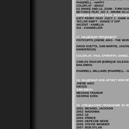
PHARRELL - HAPPY
COLDPLAY - MAGIC
DJ SNAKE AND LIL JOHN - TURN D
BEYONCE FEAT. JAY Z - DRUNK IN L
ENRIQUE IGLESIAS FEAT. DESCEME
KATY PERRY FEAT. JUICY J - DARK 
TAYLOR SWIFT - SHAKE IT OFF
AKCENT - KAMELIA
SIA - CHANDELIER
17. НАЈДОБАР ПРОДУЦЕНТ:
FISTICUFFS (JHENE AIKO - THE WOR
DAVID GUETTA, SAM MARTIN, JASON 
DANGEROUS)
COLDPLAY, PAUL EPWORTH, DANIEL 
CARLOS PAUCAR (ENRIQUE IGLESIA
BAILANDO)
PHARRELL WILLIAMS (PHARRELL - H
18. НАЈДОБАР НОВ АРТИСТ ИЛИ П
JHENE AIKO
KIESZA
SAM SMITH
MEGHAN TRAINOR
GEORGE EZRA
19. СПЕЦИЈАЛНО ПРИЗНАНИЕ ЗА Ж
2001: MICHAEL JACKSON
2002: MADONNA
2003: U2
2004: PRINCE
2005: DEPECHE MODE
2006: STEVIE WONDER
2007: BOB DYLAN