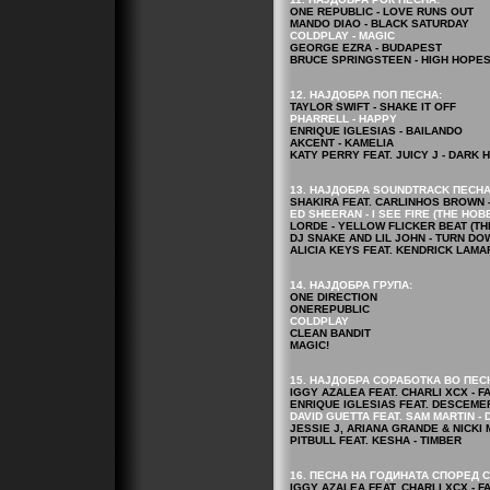
ONE REPUBLIC - LOVE RUNS OUT
MANDO DIAO - BLACK SATURDAY
COLDPLAY - MAGIC
GEORGE EZRA - BUDAPEST
BRUCE SPRINGSTEEN - HIGH HOPE
12. НАЈДОБРА ПОП ПЕСНА:
TAYLOR SWIFT - SHAKE IT OFF
PHARRELL - HAPPY
ENRIQUE IGLESIAS - BAILANDO
AKCENT - KAMELIA
KATY PERRY FEAT. JUICY J - DARK 
13. НАЈДОБРА SOUNDTRACK ПЕСНА
SHAKIRA FEAT. CARLINHOS BROWN - 
ED SHEERAN - I SEE FIRE (THE HOB
LORDE - YELLOW FLICKER BEAT (T
DJ SNAKE AND LIL JOHN - TURN DO
ALICIA KEYS FEAT. KENDRICK LAMAR
14. НАЈДОБРА ГРУПА:
ONE DIRECTION
ONEREPUBLIC
COLDPLAY
CLEAN BANDIT
MAGIC!
15. НАЈДОБРА СОРАБОТКА ВО ПЕС
IGGY AZALEA FEAT. CHARLI XCX - F
ENRIQUE IGLESIAS FEAT. DESCEME
DAVID GUETTA FEAT. SAM MARTIN 
JESSIE J, ARIANA GRANDE & NICKI 
PITBULL FEAT. KESHA - TIMBER
16. ПЕСНА НА ГОДИНАТА СПОРЕД С
IGGY AZALEA FEAT. CHARLI XCX - F