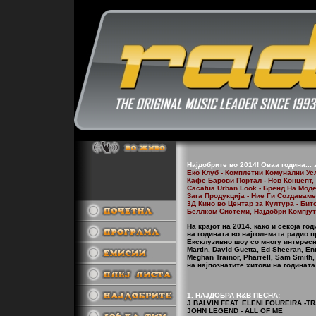
Најдобрите во 2014! Оваа година... 
Еко Клуб - Комплетни Комунални Усл
Кафе Барови Портал - Нов Концепт,
Cacatua Urban Look - Бренд На Моде
Зага Продукција - Ние Ги Создавам
3Д Кино во Центар за Култура - Бит
Беллком Системи, Најдобри Компјут
На крајот на 2014. како и секоја го
на годината во најголемата радио п
Ексклузивно шоу со многу интересни
Martin, David Guetta, Ed Sheeran, En
Meghan Trainor, Pharrell, Sam Smith,
на најпознатите хитови на годината
1. НАЈДОБРА R&B ПЕСНА:
J BALVIN FEAT. ELENI FOUREIRA -T
JOHN LEGEND - ALL OF ME